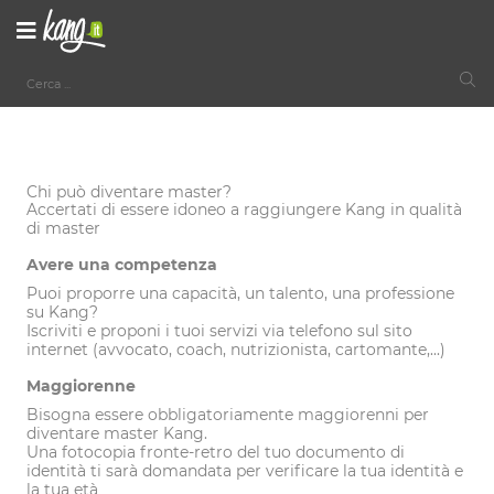
Chi può diventare master?
Accertati di essere idoneo a raggiungere Kang in qualità
di master
Avere una competenza
Puoi proporre una capacità, un talento, una professione
su Kang?
Iscriviti e proponi i tuoi servizi via telefono sul sito
internet (avvocato, coach, nutrizionista, cartomante,...)
Maggiorenne
Bisogna essere obbligatoriamente maggiorenni per
diventare master Kang.
Una fotocopia fronte-retro del tuo documento di
identità ti sarà domandata per verificare la tua identità e
la tua età