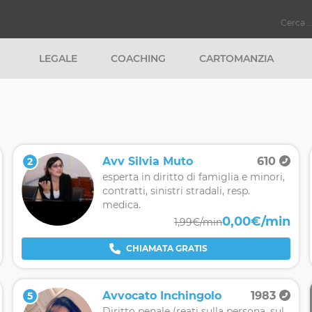
LEGALE
COACHING
CARTOMANZIA
Avv Silvia Muto
610
2
esperta in diritto di famiglia e minori,
contratti, sinistri stradali, resp.
medica.
0,00€/min
1,99€/min
CHIAMATA GRATIS
Avvocato Inchingolo
1983
5
Diritto penale (reati sulla persona, sul