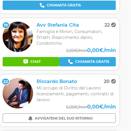
CHIAMATA GRATIS
Avv Stefania Cita
22
19
Famiglia e Minori, Consumatori,
SfrattI, Risarcimento danni,
Condominio
0,00€/min
2,00€/min
CHAT
CHIAMATA GRATIS
Riccardo Bonato
20
22
Mi occupo di Diritto del Lavoro:
licenziamenti, pagamenti, contratti di
lavoro.
0,00€/min
5,00€/min
AVVISATEMI DEL SUO RITORNO