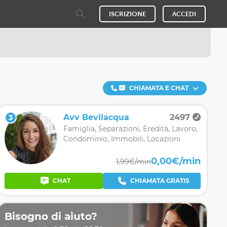
ISCRIZIONE
ACCEDI
CHIAMATA E CHAT
Avv Bevilacqua
2497
3
Famiglia, Separazioni, Eredità, Lavoro,
Condominio, Immobili, Locazioni
0,00€/min
1,99€/min
CHAT
CHIAMATA GRATIS
Bisogno di aiuto?