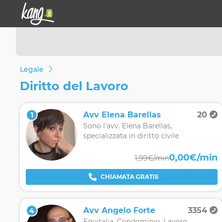
Legale
Diritto del Lavoro
Avv Elena Barellas
20
1
Sono l'avv. Elena Barellas,
specializzata in diritto civile
0,00€/min
1,99€/min
CHIAMATA GRATIS
Avv Angelo Forte
3354
4
Equitalia, Condominio, Lavoro,