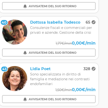
AVVISATEMI DEL SUO RITORNO
Dottssa Isabella Todesco
65
40
Consulenze fiscali e commerciali per
privati e aziende. Gestione della crisi
0,00€/min
1,77€/min
AVVISATEMI DEL SUO RITORNO
Lidia Poet
328
43
Sono specializzata in diritto di
famiglia e mediazione nei contrasti
endofamiliari
0,00€/min
1,50€/min
AVVISATEMI DEL SUO RITORNO