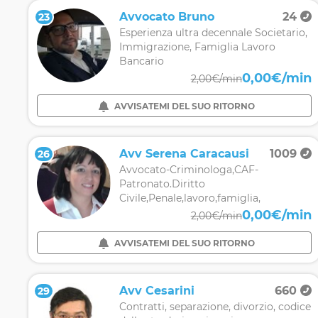
Avvocato Bruno
24
23
Esperienza ultra decennale Societario,
Immigrazione, Famiglia Lavoro
Bancario
0,00€/min
2,00€/min
AVVISATEMI DEL SUO RITORNO
Avv Serena Caracausi
1009
26
Avvocato-Criminologa,CAF-
Patronato.Diritto
Civile,Penale,lavoro,famiglia,
0,00€/min
2,00€/min
AVVISATEMI DEL SUO RITORNO
Avv Cesarini
660
29
Contratti, separazione, divorzio, codice