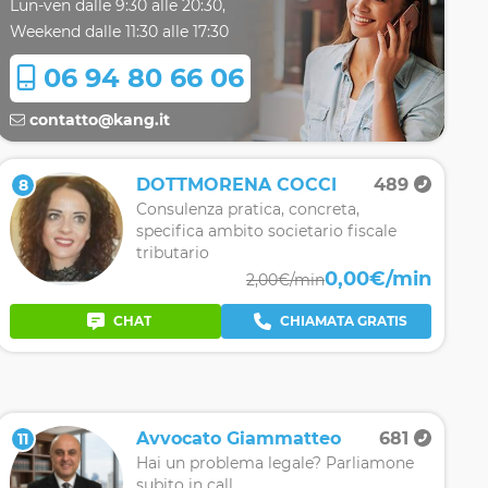
Lun-ven dalle 9:30 alle 20:30,
Weekend dalle 11:30 alle 17:30
06 94 80 66 06
contatto@kang.it
DOTTMORENA COCCI
489
8
Consulenza pratica, concreta,
specifica ambito societario fiscale
tributario
0,00€/min
2,00€/min
CHAT
CHIAMATA GRATIS
Avvocato Giammatteo
681
11
Hai un problema legale? Parliamone
subito in call.