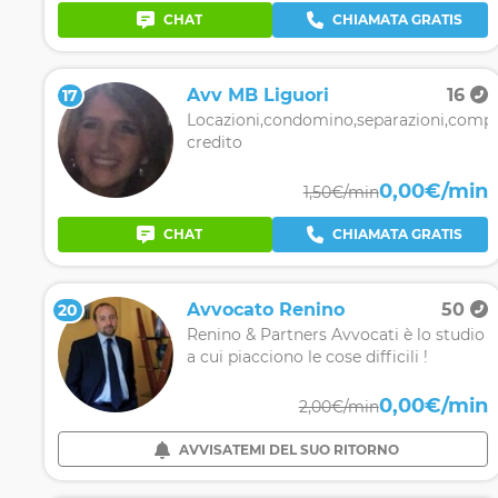
CHAT
CHIAMATA GRATIS
Avv MB Liguori
16
17
Locazioni,condomino,separazioni,compra
credito
0,00€/min
1,50€/min
CHAT
CHIAMATA GRATIS
Avvocato Renino
50
20
Renino & Partners Avvocati è lo studio
a cui piacciono le cose difficili !
0,00€/min
2,00€/min
AVVISATEMI DEL SUO RITORNO