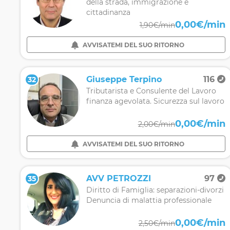
della strada, immigrazione e
cittadinanza
0,00€/min
1,90€/min
AVVISATEMI DEL SUO RITORNO
Giuseppe Terpino
116
32
Tributarista e Consulente del Lavoro
finanza agevolata. Sicurezza sul lavoro
0,00€/min
2,00€/min
AVVISATEMI DEL SUO RITORNO
AVV PETROZZI
97
35
Diritto di Famiglia: separazioni-divorzi
Denuncia di malattia professionale
0,00€/min
2,50€/min