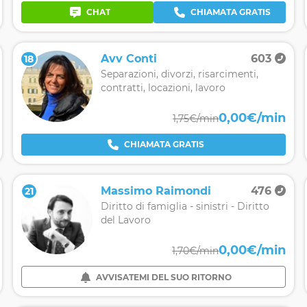
CHAT
CHIAMATA GRATIS
Avv Conti
603
18
vendita,eredità,famiglia,recupero
Separazioni, divorzi, risarcimenti,
contratti, locazioni, lavoro
0,00€/min
1,75€/min
CHIAMATA GRATIS
Massimo Raimondi
476
21
Diritto di famiglia - sinistri - Diritto
del Lavoro
0,00€/min
1,70€/min
AVVISATEMI DEL SUO RITORNO