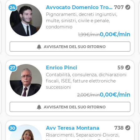
Avvocato Domenico Tropeano
707
24
Pignoramenti, decreti ingiuntivi,
multe, sinistri, civile e penale,
condominio
0,00€/min
1,99€/min
AVVISATEMI DEL SUO RITORNO
Enrico Pinci
59
27
Contabilità, consulenza, dichiarazioni
fiscali, ISEE, fatture elettroniche
successioni
0,00€/min
2,00€/min
AVVISATEMI DEL SUO RITORNO
Avv Teresa Montana
738
30
Risarcimenti, Separazioni-Divorzi,