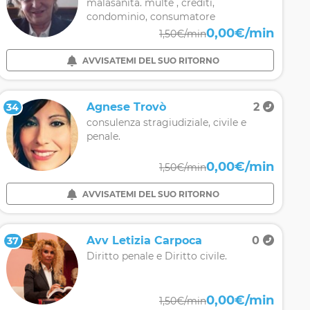
malasanità. multe , crediti,
condominio, consumatore
0,00€/min
1,50€/min
AVVISATEMI DEL SUO RITORNO
Agnese Trovò
2
34
consulenza stragiudiziale, civile e
penale.
0,00€/min
1,50€/min
AVVISATEMI DEL SUO RITORNO
Avv Letizia Carpoca
0
37
Diritto penale e Diritto civile.
0,00€/min
1,50€/min