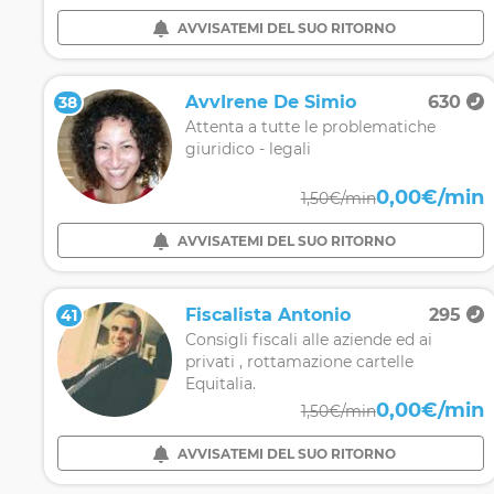
AVVISATEMI DEL SUO RITORNO
AvvIrene De Simio
630
38
Attenta a tutte le problematiche
giuridico - legali
0,00€/min
1,50€/min
AVVISATEMI DEL SUO RITORNO
Fiscalista Antonio
295
41
Consigli fiscali alle aziende ed ai
privati , rottamazione cartelle
Equitalia.
0,00€/min
1,50€/min
AVVISATEMI DEL SUO RITORNO