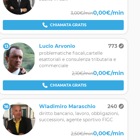
0,00€/min
3,00€/min
CHIAMATA GRATIS
Lucio Arvonio
773
13
problematiche fiscali,cartelle
esattoriali e consulenza tributaria e
commerciale
0,00€/min
2,10€/min
CHIAMATA GRATIS
Wladimiro Maraschio
240
16
diritto bancario, lavoro, obbligazioni,
successioni, agente sportivo FIGC
0,00€/min
2,50€/min