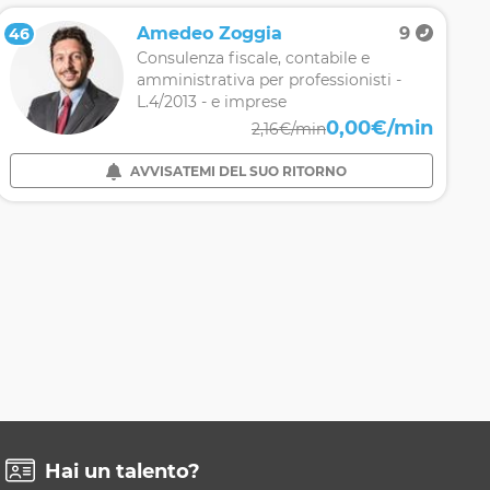
Amedeo Zoggia
9
46
Consulenza fiscale, contabile e
amministrativa per professionisti -
L.4/2013 - e imprese
0,00€/min
2,16€/min
AVVISATEMI DEL SUO RITORNO
Hai un talento?