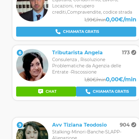
Locazioni, recupero
crediti,Compravendite, codice strada
0,00€/min
1,99€/min
CHIAMATA GRATIS
Tributarista Angela
173
6
Consulenza , Risoluzione
Problematiche da Agenzia delle
Entrate -Riscossione
0,00€/min
1,80€/min
CHAT
CHIAMATA GRATIS
Avv Tiziana Teodosio
904
9
Stalking-Minori-Banche-SLAPP-
Alienazione