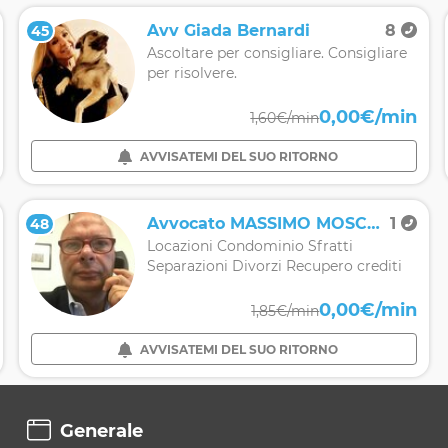
Avv Giada Bernardi
8
45
Ascoltare per consigliare. Consigliare
per risolvere.
0,00€/min
1,60€/min
AVVISATEMI DEL SUO RITORNO
Avvocato MASSIMO MOSCATELLI
1
48
Locazioni Condominio Sfratti
Separazioni Divorzi Recupero crediti
0,00€/min
1,85€/min
AVVISATEMI DEL SUO RITORNO
Generale