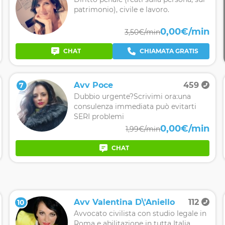
patrimonio), civile e lavoro.
0,00€/min
3,50€/min
CHAT
CHIAMATA GRATIS
Avv Poce
459
7
Dubbio urgente?Scrivimi ora:una
consulenza immediata può evitarti
SERI problemi
0,00€/min
1,99€/min
CHAT
Avv Valentina D\'Aniello
112
10
Avvocato civilista con studio legale in
Roma e abilitazione in tutta Italia