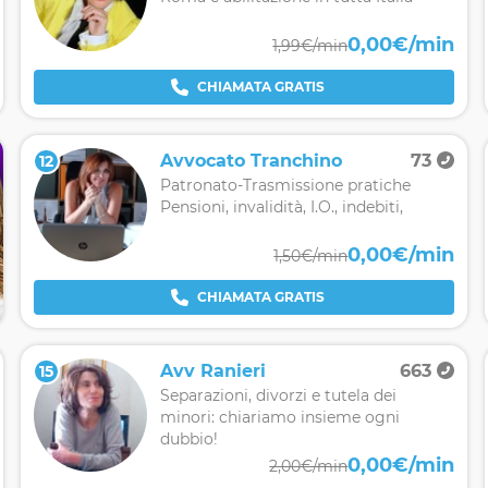
0,00€/min
1,99€/min
CHIAMATA GRATIS
Avvocato Tranchino
73
12
Patronato-Trasmissione pratiche
Pensioni, invalidità, I.O., indebiti,
0,00€/min
1,50€/min
CHIAMATA GRATIS
Avv Ranieri
663
15
Separazioni, divorzi e tutela dei
minori: chiariamo insieme ogni
dubbio!
0,00€/min
2,00€/min