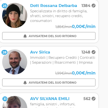
Dott Rossana Delbarba
1384
25
Specializzata in diritto di famiglia,
sfratti, sinistri, recupero crediti,
consumatori
0,00€/min
1,85€/min
AVVISATEMI DEL SUO RITORNO
Avv Sirica
1248
28
Immobili | Recupero Crediti | Contratti
| Separazioni | Risarcimenti | Impresa
0,00€/min
1,99€/min
AVVISATEMI DEL SUO RITORNO
AVV SILVANA EMILI
562
31
famiglia, sinistri , infortuni,