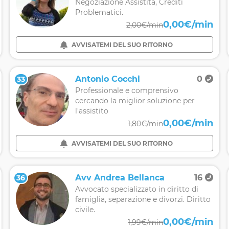
Negoziazione Assistita, Crediti
Problematici.
0,00€/min
2,00€/min
AVVISATEMI DEL SUO RITORNO
Antonio Cocchi
0
33
Professionale e comprensivo
cercando la miglior soluzione per
l'assistito
0,00€/min
1,80€/min
AVVISATEMI DEL SUO RITORNO
Avv Andrea Bellanca
16
36
Avvocato specializzato in diritto di
famiglia, separazione e divorzi. Diritto
civile.
0,00€/min
1,99€/min