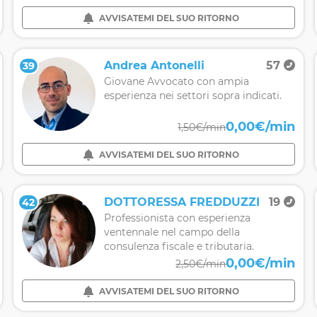
AVVISATEMI DEL SUO RITORNO
Andrea Antonelli
57
39
Giovane Avvocato con ampia
esperienza nei settori sopra indicati.
0,00€/min
1,50€/min
AVVISATEMI DEL SUO RITORNO
DOTTORESSA FREDDUZZI
19
42
Professionista con esperienza
ventennale nel campo della
consulenza fiscale e tributaria.
0,00€/min
2,50€/min
AVVISATEMI DEL SUO RITORNO