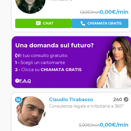
0,00€/min
1,50€/min
CHAT
CHIAMATA GRATIS
Una domanda sul futuro?
Il tuo consulto gratuito:
1 -
Scegli un cartomante
2 -
Clicca su
CHIAMATA GRATIS
F.A.Q
Claudio Tirabasso
240
14
Consulenza legale e tributaria a 360°
0,00€/min
3,00€/min