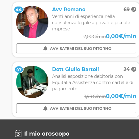
Avv Romano
69
44
Venti anni di esperienza nella
consulenza legale a privati e piccole
imprese
0,00€/min
2,00€/min
AVVISATEMI DEL SUO RITORNO
Dott Giulio Bartoli
24
47
Analisi esposizione debitoria con
Equitalia Assistenza contro cartelle di
pagamento
0,00€/min
1,99€/min
AVVISATEMI DEL SUO RITORNO
Il mio oroscopo